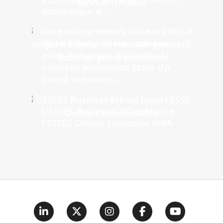
stratégique d...
Onze entrepreneurs sociaux
prêts à changer d'échelle : la
nouvelle promotion Scale Up
prend son envo...
L'ESSEC Business School lance
l'ESSEC Online Executive MBA