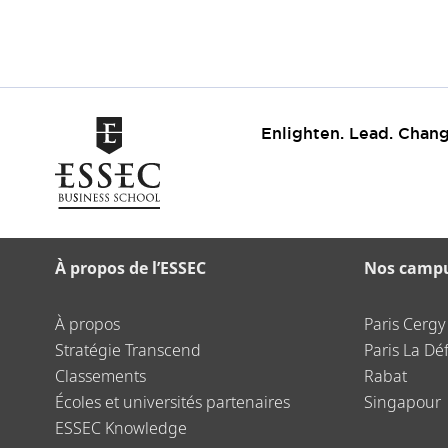
Enlighten. Lead. Chang
À propos de l’ESSEC
Nos camp
À propos
Paris Cergy
Stratégie Transcend
Paris La Dé
Classements
Rabat
Écoles et universités partenaires
Singapour
ESSEC Knowledge