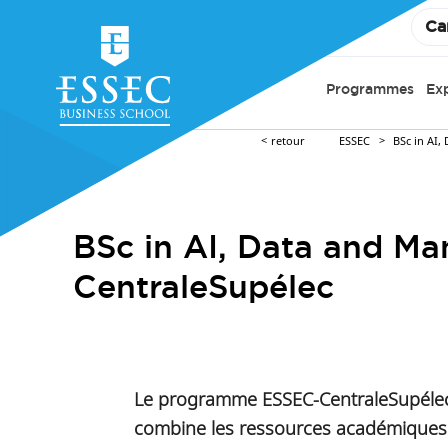
Ca
Programmes
Ex
retour
ESSEC
BSc in AI,
BSc in AI, Data and M
CentraleSupélec
Le programme ESSEC-CentraleSupélec B
combine les ressources académiques 