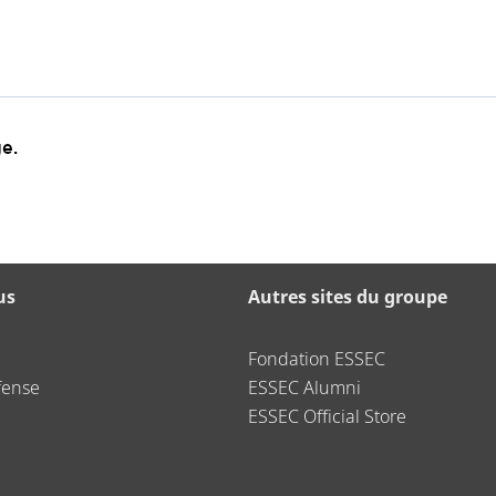
e.
us
Autres sites du groupe
Fondation ESSEC
fense
ESSEC Alumni
ESSEC Official Store