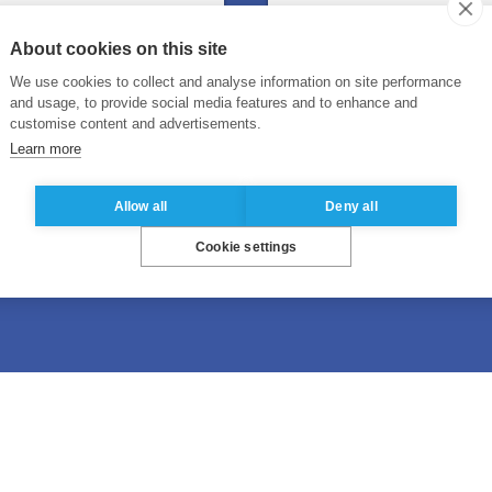
About cookies on this site
We use cookies to collect and analyse information on site performance
and usage, to provide social media features and to enhance and
customise content and advertisements.
Learn more
r plus
En savoir
é vers une page en anglais
Vous allez être redirigé 
Allow all
Deny all
Cookie settings