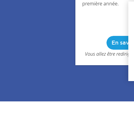
première année.
En savoi
Vous allez être redirig