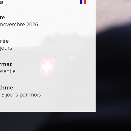
se
te
 novembre 2026
rée
 jours
rmat
sentiel
thme
 3 jours par mois