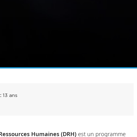
13 ans
 :
es Ressources Humaines (DRH)
est un programme