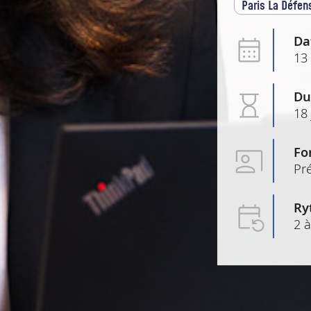
Paris La Défen
Da
13
Du
18
Fo
Pré
Ry
2 à