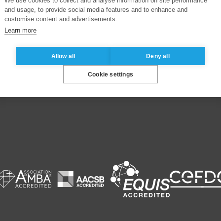
We use cookies to collect and analyse information on site performance
and usage, to provide social media features and to enhance and
customise content and advertisements.
Learn more
us
Autres sites du groupe
Allow all
Deny all
Fondation ESSEC
Cookie settings
fense
ESSEC Alumni
ESSEC Official Store