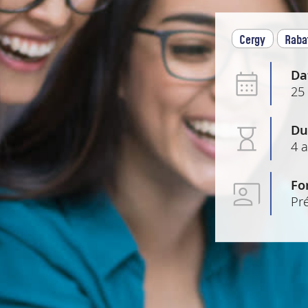
Cergy
Raba
Da
25
Du
4 
Fo
Pré