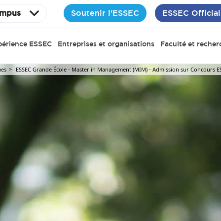
Soutenir l'ESSEC
ESSEC Official
mpus
périence ESSEC
Entreprises et organisations
Faculté et recher
es
ESSEC Grande École - Master in Management (MIM) - Admission sur Concours E