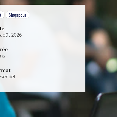
t
Singapour
te
 août 2026
rée
ans
rmat
sentiel