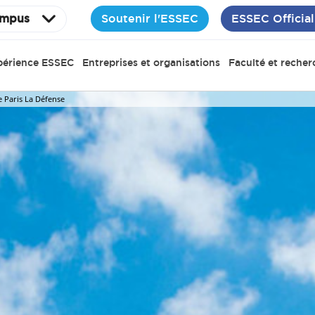
Soutenir l'ESSEC
ESSEC Official
mpus
périence ESSEC
Entreprises et organisations
Faculté et recher
 Paris La Défense