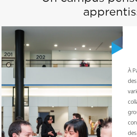
apprenti
À P
des
var
coll
gro
con
des