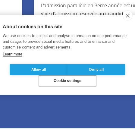
L'admission parallèle en 3eme année est 
voie d'admission réservée aux candidats
t
français et internationaux ayant validé, ou
About cookies on this site
 en
cours de validation, un minimum de deux
We use cookies to collect and analyse information on site performance
années d’enseignement supérieur (niveau
and usage, to provide social media features and to enhance and
+2, soit 120 ECTS ou équivalent)
customise content and advertisements.
Learn more
Allow all
Deny all
En savoir plus
Cookie settings