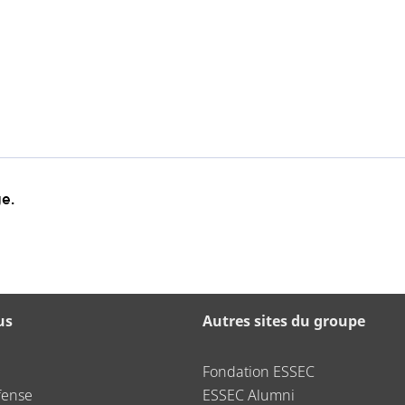
e.
us
Autres sites du groupe
Fondation ESSEC
fense
ESSEC Alumni