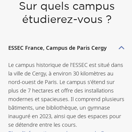
gérées par les
Sur quels campus
étudiants eux-
étudierez-vous ?
mêmes, ont pour
objectif de favoriser
la vie étudiante, de
ESSEC France,
Campus de
Paris Cergy
promouvoir les
valeurs de l'école, de
Le campus historique de l'ESSEC est situé dans
développer les
la ville de Cergy, à environ 30 kilomètres au
compétences
nord-ouest de Paris. Le campus s'étend sur
plus de 7 hectares et offre des installations
professionnelles des
modernes et spacieuses. Il comprend plusieurs
étudiants, et de
bâtiments, une bibliothèque, un gymnase
contribuer à la vie
inauguré en 2023, ainsi que des espaces pour
sociale et culturelle
se détendre entre les cours.
du campus.