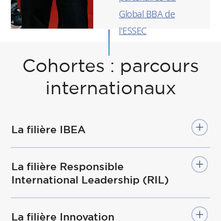
Global BBA de
l'ESSEC
L’ESSEC est titulaire
Cohortes : parcours
de la Charte
internationaux
Erasmus pour
l’Enseignement
Supérieur 2021 -
La filière IBEA
2027
Retrouvez la
La filière Responsible
International Leadership (RIL)
déclaration en
matière de stratégie
Erasmus de l'ESSEC
La filière Innovation