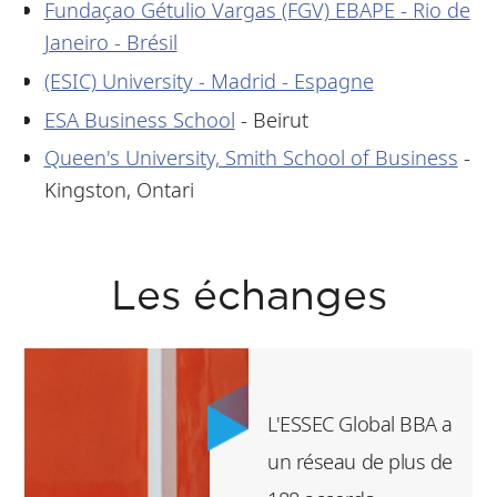
Fundaçao Gétulio Vargas (FGV) EBAPE - Rio de
Janeiro - Brésil
(ESIC) University - Madrid - Espagne
ESA Business School
- Beirut
Queen's University, Smith School of Business
-
Kingston, Ontari
Les échanges
L'ESSEC Global BBA a
un réseau de plus de