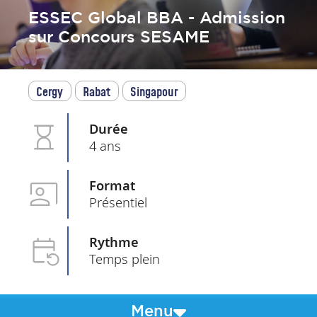
ESSEC Global BBA - Admission
sur Concours SESAME
Cergy
Rabat
Singapour
Durée
4 ans
Format
Présentiel
Rythme
Temps plein
Menu