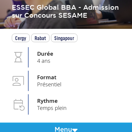
ESSEC Global BBA - Admission
sur Concours SESAME
Cergy
Rabat
Singapour
Durée
4 ans
Format
Présentiel
Rythme
Temps plein
Menu