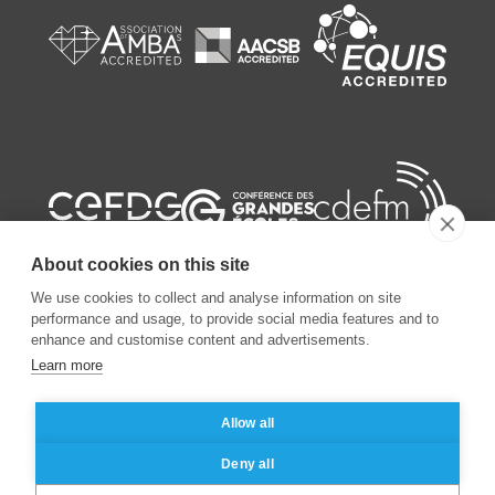
About cookies on this site
We use cookies to collect and analyse information on site
performance and usage, to provide social media features and to
enhance and customise content and advertisements.
©
2026
ESSEC Business School
Learn more
Allow all
Mentions légales
Protection des données personnelles
Deny all