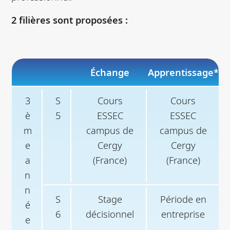
2 filières sont proposées :
Échange
Apprentissage
*
3
S
Cours
Cours
è
5
ESSEC
ESSEC
m
campus de
campus de
e
Cergy
Cergy
a
(France)
(France)
n
n
S
Stage
Période en
é
6
décisionnel
entreprise
e