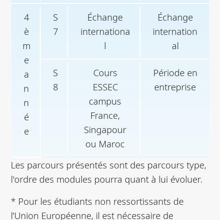
4
S
Échange
Échange
è
7
internationa
internation
m
l
al
e
S
Cours
Période en
a
8
ESSEC
entreprise
n
campus
n
France,
é
Singapour
e
ou Maroc
Les parcours présentés sont des parcours type,
l'ordre des modules pourra quant à lui évoluer.
* Pour les étudiants non ressortissants de
l’Union Européenne, il est nécessaire de