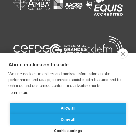
About cookies on this site
We use cookies to collect and analyse information on site
performance and usage, to provide social media features and to
enhance and customise content and advertisements.
Learn more
©
2026
ESSEC Business School
Allow all
Mentions légales
Protection des données personnelles
Deny all
Cookie settings